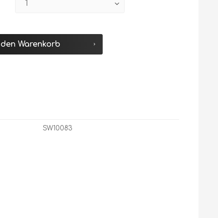
 den
Warenkorb
SW10083