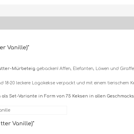
r Vanille)"
utter-Mürbeteig
gebacken! Affen, Elefanten, Löwen und Giraff
 18-20 leckere Logokekse verpackt und mit einem tierischem Kek
 als Set-Variante in Form von 75 Keksen in allen Geschmac
anille
ter Vanille)"