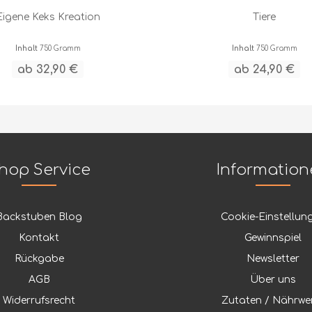
Eigene Keks Kreation
Tiere
Inhalt
750 Gramm
Inhalt
750 Gramm
ab 32,90 €
ab 24,90 €
hop Service
Informatio
Backstuben Blog
Cookie-Einstellun
Kontakt
Gewinnspiel
Rückgabe
Newsletter
AGB
Über uns
Widerrufsrecht
Zutaten / Nährwe