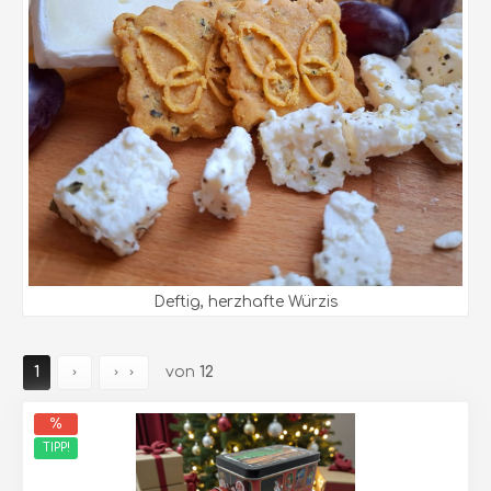
Deftig, herzhafte Würzis
1
von
12
TIPP!