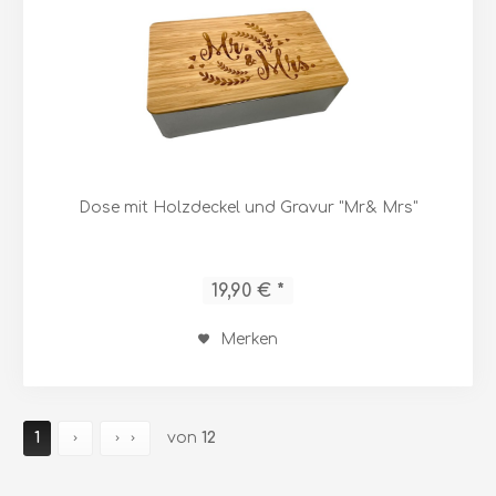
Dose mit Holzdeckel und Gravur "Mr& Mrs"
19,90 € *
Merken
1
von
12