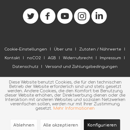
Cookie-Einstellungen
Über uns
Zutaten / Nährwerte
Kontakt
noCO2
AGB
Widerrufsrecht
Impressum
Datenschutz
Versand und Zahlungsbedingungen
Diese Website benutzt Cookies, die für den technischen
Betrieb der Website erforderlich sind und stets gesetzt
werden. Andere Cookies, die den Komfort bei Benutzung
dieser Website erhöhen, der Direktwerbung dienen oder die
Interaktion mit anderen Websites und sozialen Netzwerken
vereinfachen sollen, werden nur mit Ihrer Zustimmung
gesetzt.
Mehr Informationen
Ablehnen
Alle akzeptieren
Konfigurieren