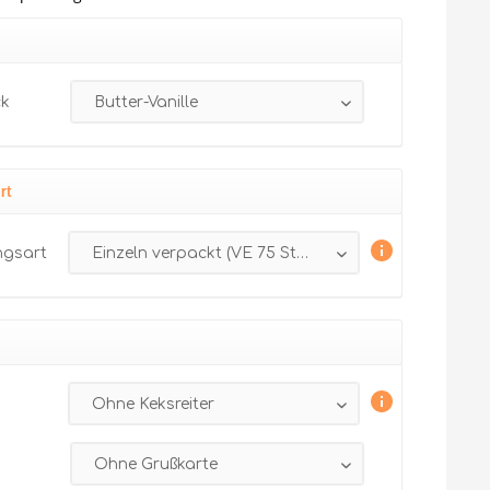
k
rt
ngsart