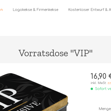
Logokekse & Firmenkekse
Kostenloser Entwurf & 
Vorratsdose "VIP"
16,90 
inkl. MwSt.
zz
Sofort ve
Menge