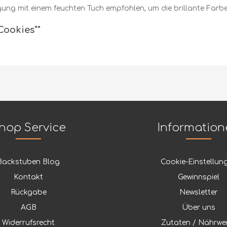
ung mit einem feuchten Tuch empfohlen, um die brillante Farbe
Cookies""
hop Service
Informatio
Backstuben Blog
Cookie-Einstellun
Kontakt
Gewinnspiel
Rückgabe
Newsletter
AGB
Über uns
Widerrufsrecht
Zutaten / Nährwe