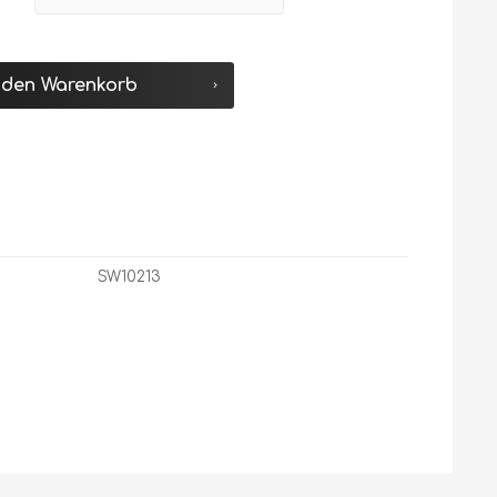
 den
Warenkorb
SW10213